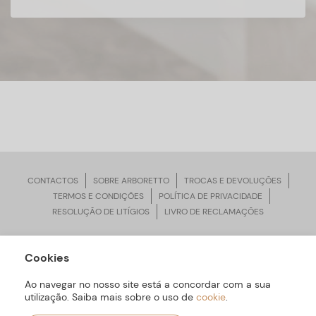
CONTACTOS
SOBRE ARBORETTO
TROCAS E DEVOLUÇÕES
TERMOS E CONDIÇÕES
POLÍTICA DE PRIVACIDADE
RESOLUÇÃO DE LITÍGIOS
LIVRO DE RECLAMAÇÕES
Cookies
ARBORETTO © Todos os Direitos Reservados | Desenvolvido por
Bomsite
Ao navegar no nosso site está a concordar com a sua
utilização. Saiba mais sobre o uso de
cookie
.