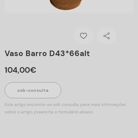
Vaso Barro D43*66alt
104
,
00
€
sob-consulta
Este artigo encontra-se sob consulta, para mais informações
sobre o artigo, preencha o formulário abaixo.