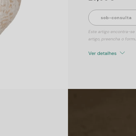
sob-consulta
Este artigo encontra-se
artigo, preencha o formu
Ver detalhes