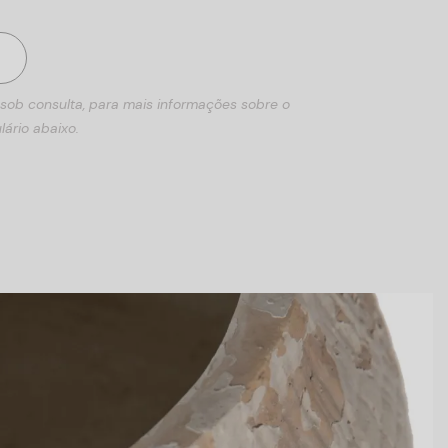
 sob consulta, para mais informações sobre o
lário abaixo.