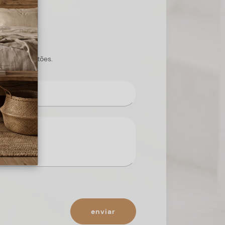
s suas questões.
enviar