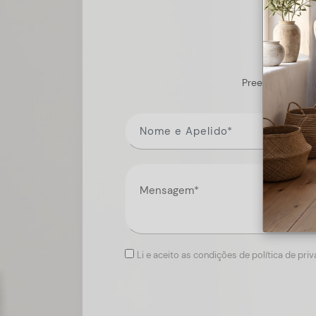
Preencha o form
Li e aceito as condições de política de pri