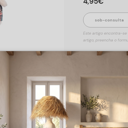
4
,
95
€
sob-consulta
Este artigo encontra-se
artigo, preencha o formu