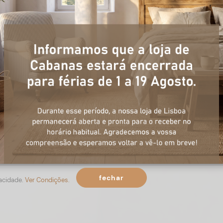
+ informações
ulário, e num curto espaço de tempo, temos respostas para todas a
fechar
vacidade.
Ver Condições.