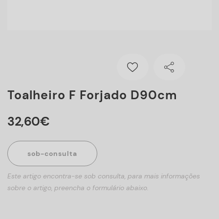
Toalheiro F Forjado D90cm
32
,
60
€
sob-consulta
Este artigo encontra-se sob consulta, para mais informações
sobre o artigo, preencha o formulário abaixo.