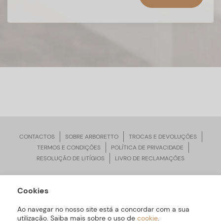
CONTACTOS
SOBRE ARBORETTO
TROCAS E DEVOLUÇÕES
TERMOS E CONDIÇÕES
POLÍTICA DE PRIVACIDADE
RESOLUÇÃO DE LITÍGIOS
LIVRO DE RECLAMAÇÕES
Cookies
ARBORETTO © Todos os Direitos Reservados | Desenvolvido por
Bomsite
Ao navegar no nosso site está a concordar com a sua
utilização. Saiba mais sobre o uso de
cookie
.