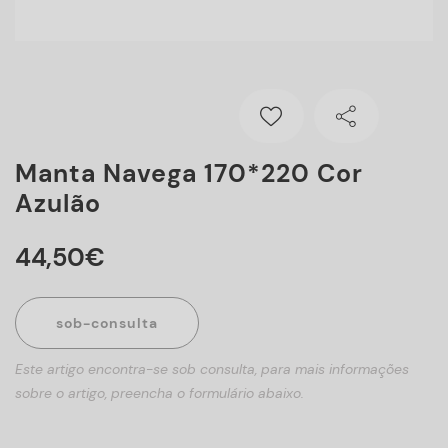
Manta Navega 170*220 Cor
Azulão
44
,
50
€
sob-consulta
Este artigo encontra-se sob consulta, para mais informações
sobre o artigo, preencha o formulário abaixo.