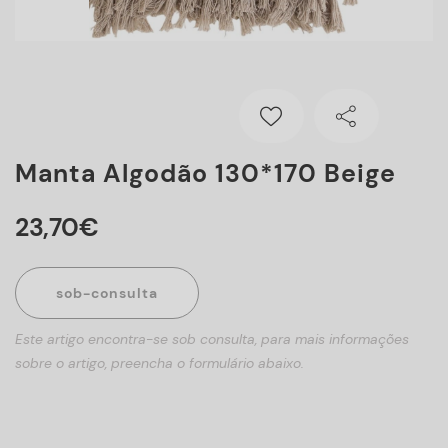
Manta Algodão 130*170 Beige
23
,
70
€
sob-consulta
Este artigo encontra-se sob consulta, para mais informações
sobre o artigo, preencha o formulário abaixo.