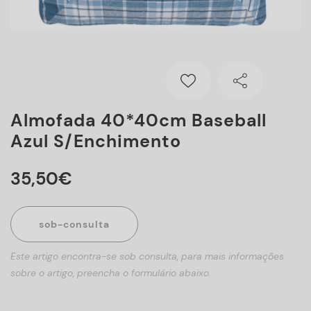
Almofada 40*40cm Baseball
Azul S/enchimento
35
,
50
€
sob-consulta
Este artigo encontra-se sob consulta, para mais informações
sobre o artigo, preencha o formulário abaixo.