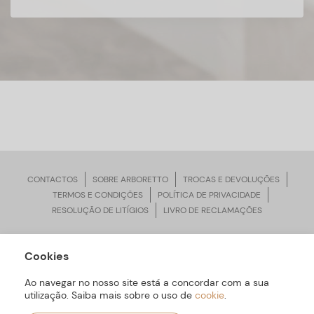
CONTACTOS
SOBRE ARBORETTO
TROCAS E DEVOLUÇÕES
TERMOS E CONDIÇÕES
POLÍTICA DE PRIVACIDADE
RESOLUÇÃO DE LITÍGIOS
LIVRO DE RECLAMAÇÕES
Cookies
ARBORETTO © Todos os Direitos Reservados | Desenvolvido por
Bomsite
Ao navegar no nosso site está a concordar com a sua
utilização. Saiba mais sobre o uso de
cookie
.