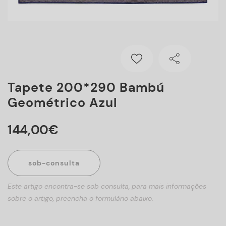
Tapete 200*290 Bambú
Geométrico Azul
144
,
00
€
sob-consulta
Este artigo encontra-se sob consulta, para mais informações
sobre o artigo, preencha o formulário abaixo.