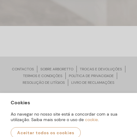
CONTACTOS
SOBRE ARBORETTO
TROCAS E DEVOLUÇÕES
TERMOS E CONDIÇÕES
POLÍTICA DE PRIVACIDADE
RESOLUÇÃO DE LITÍGIOS
LIVRO DE RECLAMAÇÕES
Cookies
ARBORETTO © Todos os Direitos Reservados | Desenvolvido por
Bomsite
Ao navegar no nosso site está a concordar com a sua
utilização. Saiba mais sobre o uso de
cookie
.
Aceitar todos os cookies