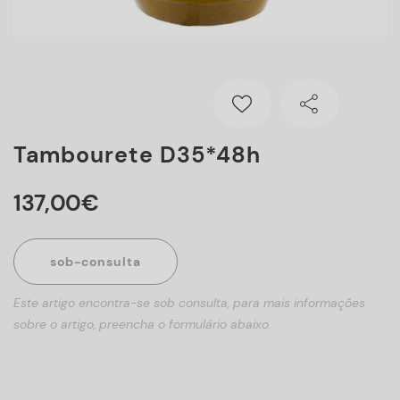
Tambourete D35*48h
137
,
00
€
sob-consulta
Este artigo encontra-se sob consulta, para mais informações
sobre o artigo, preencha o formulário abaixo.