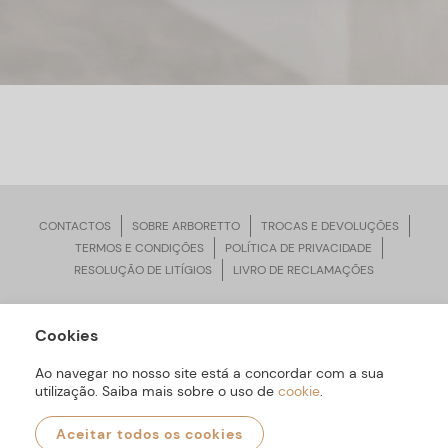
CONTACTOS
SOBRE ARBORETTO
TROCAS E DEVOLUÇÕES
TERMOS E CONDIÇÕES
POLÍTICA DE PRIVACIDADE
RESOLUÇÃO DE LITÍGIOS
LIVRO DE RECLAMAÇÕES
Cookies
ARBORETTO © Todos os Direitos Reservados | Desenvolvido por
Bomsite
Ao navegar no nosso site está a concordar com a sua
utilização. Saiba mais sobre o uso de
cookie
.
Aceitar todos os cookies