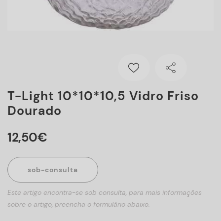
T-Light 10*10*10,5 Vidro Friso
Dourado
12
,
50
€
sob-consulta
Este artigo encontra-se sob consulta, para mais informações
sobre o artigo, preencha o formulário abaixo.