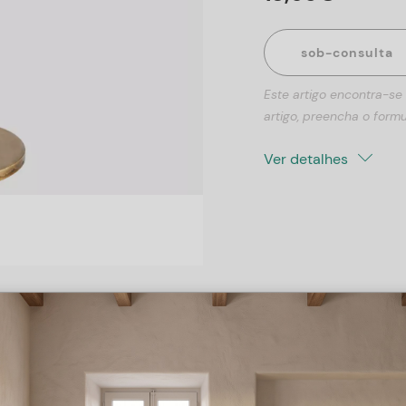
sob-consulta
Este artigo encontra-se
artigo, preencha o formu
Ver detalhes