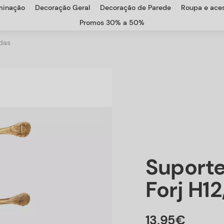
uminação
Decoração Geral
Decoração de Parede
Roupa e aces
Promos 30% a 50%
adas
Suporte
Forj H1
13
,
95
€