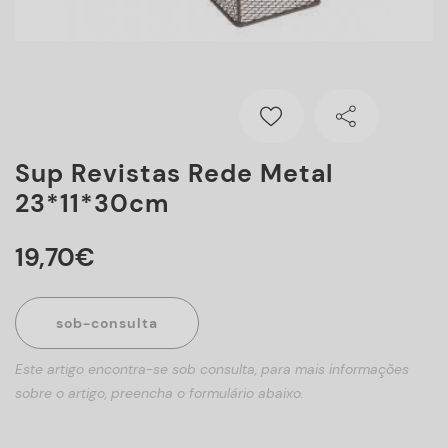
Sup Revistas Rede Metal
23*11*30cm
19
,
70
€
sob-consulta
Este artigo encontra-se sob consulta, para mais informações
sobre o artigo, preencha o formulário abaixo.