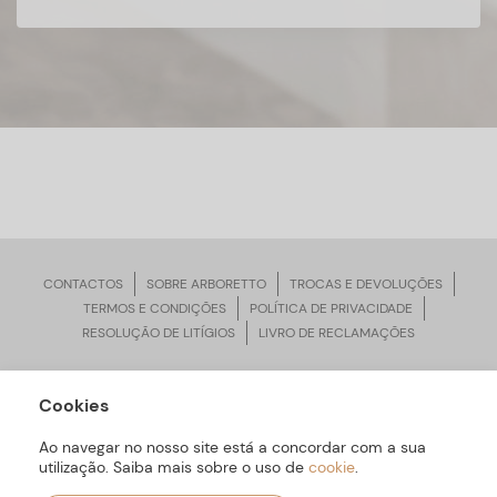
CONTACTOS
SOBRE ARBORETTO
TROCAS E DEVOLUÇÕES
TERMOS E CONDIÇÕES
POLÍTICA DE PRIVACIDADE
RESOLUÇÃO DE LITÍGIOS
LIVRO DE RECLAMAÇÕES
Cookies
ARBORETTO © Todos os Direitos Reservados | Desenvolvido por
Bomsite
Ao navegar no nosso site está a concordar com a sua
utilização. Saiba mais sobre o uso de
cookie
.