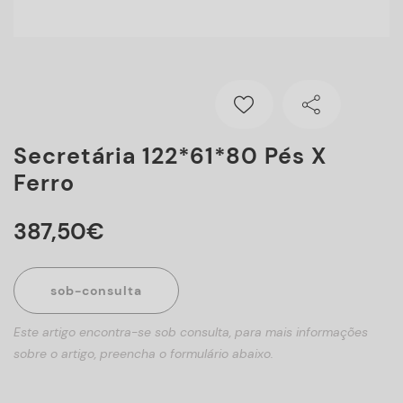
Secretária 122*61*80 Pés X
Ferro
387
,
50
€
sob-consulta
Este artigo encontra-se sob consulta, para mais informações
sobre o artigo, preencha o formulário abaixo.