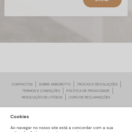
CONTACTOS
SOBRE ARBORETTO
TROCAS E DEVOLUÇÕES
TERMOS E CONDIÇÕES
POLÍTICA DE PRIVACIDADE
RESOLUÇÃO DE LITÍGIOS
LIVRO DE RECLAMAÇÕES
Cookies
ARBORETTO © Todos os Direitos Reservados | Desenvolvido por
Bomsite
Ao navegar no nosso site está a concordar com a sua