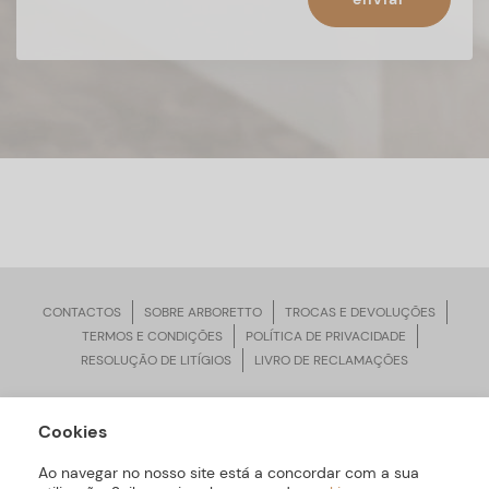
CONTACTOS
SOBRE ARBORETTO
TROCAS E DEVOLUÇÕES
TERMOS E CONDIÇÕES
POLÍTICA DE PRIVACIDADE
RESOLUÇÃO DE LITÍGIOS
LIVRO DE RECLAMAÇÕES
Cookies
ARBORETTO © Todos os Direitos Reservados | Desenvolvido por
Bomsite
Ao navegar no nosso site está a concordar com a sua