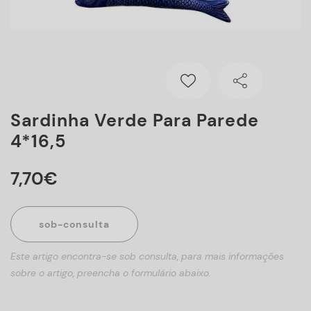
Sardinha Verde Para Parede
4*16,5
7
,
70
€
sob-consulta
Este artigo encontra-se sob consulta, para mais informações
sobre o artigo, preencha o formulário abaixo.