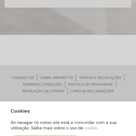
CONTACTOS
SOBRE ARBORETTO
TROCAS E DEVOLUÇÕES
TERMOS E CONDIÇÕES
POLÍTICA DE PRIVACIDADE
RESOLUÇÃO DE LITÍGIOS
LIVRO DE RECLAMAÇÕES
Cookies
ARBORETTO © Todos os Direitos Reservados | Desenvolvido por
Bomsite
Ao navegar no nosso site está a concordar com a sua
utilização. Saiba mais sobre o uso de
cookie
.