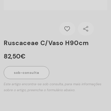
Ruscaceae C/vaso H90cm
82
,
50
€
sob-consulta
Este artigo encontra-se sob consulta, para mais informações
sobre o artigo, preencha o formulário abaixo.