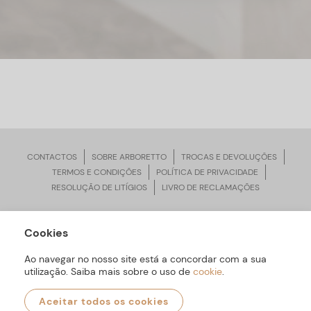
CONTACTOS
SOBRE ARBORETTO
TROCAS E DEVOLUÇÕES
TERMOS E CONDIÇÕES
POLÍTICA DE PRIVACIDADE
RESOLUÇÃO DE LITÍGIOS
LIVRO DE RECLAMAÇÕES
Cookies
ARBORETTO © Todos os Direitos Reservados | Desenvolvido por
Bomsite
Ao navegar no nosso site está a concordar com a sua
utilização. Saiba mais sobre o uso de
cookie
.
Aceitar todos os cookies