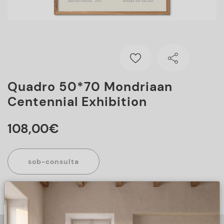
Quadro 50*70 Mondriaan
Centennial Exhibition
108
,
00
€
sob-consulta
Este artigo encontra-se sob consulta, para mais informações
sobre o artigo, preencha o formulário abaixo.