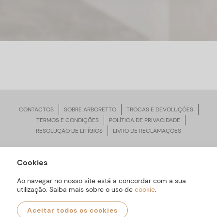
CONTACTOS
SOBRE ARBORETTO
TROCAS E DEVOLUÇÕES
TERMOS E CONDIÇÕES
POLÍTICA DE PRIVACIDADE
RESOLUÇÃO DE LITÍGIOS
LIVRO DE RECLAMAÇÕES
Cookies
ARBORETTO © Todos os Direitos Reservados | Desenvolvido por
Bomsite
Ao navegar no nosso site está a concordar com a sua
utilização. Saiba mais sobre o uso de
cookie
.
Aceitar todos os cookies