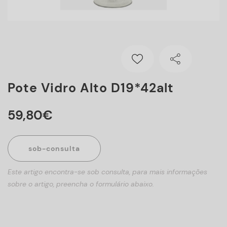
Pote Vidro Alto D19*42alt
59
,
80
€
sob-consulta
Este artigo encontra-se sob consulta, para mais informações
sobre o artigo, preencha o formulário abaixo.