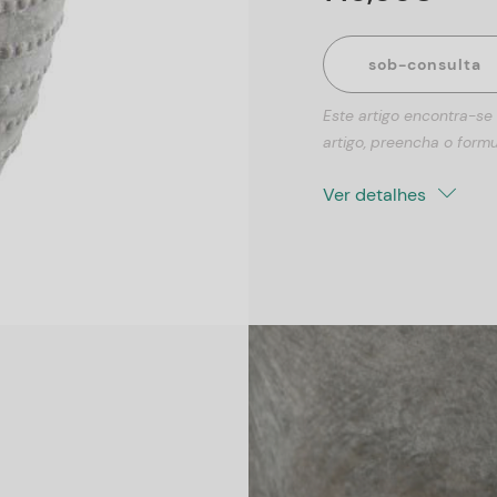
sob-consulta
Este artigo encontra-se
artigo, preencha o formu
Ver detalhes