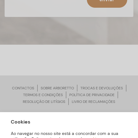
CONTACTOS
SOBRE ARBORETTO
TROCAS E DEVOLUÇÕES
TERMOS E CONDIÇÕES
POLÍTICA DE PRIVACIDADE
RESOLUÇÃO DE LITÍGIOS
LIVRO DE RECLAMAÇÕES
Cookies
ARBORETTO © Todos os Direitos Reservados | Desenvolvido por
Bomsite
Ao navegar no nosso site está a concordar com a sua