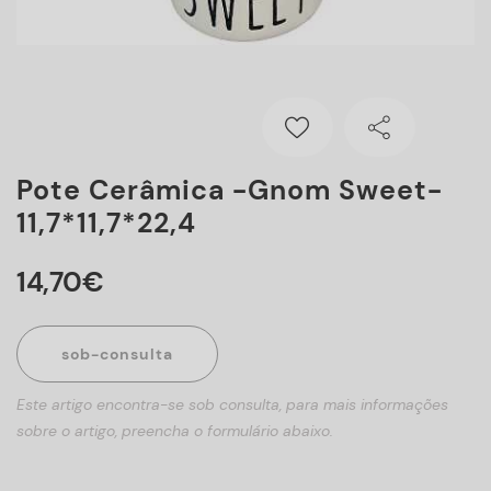
Pote Cerâmica -Gnom Sweet-
11,7*11,7*22,4
14
,
70
€
sob-consulta
Este artigo encontra-se sob consulta, para mais informações
sobre o artigo, preencha o formulário abaixo.