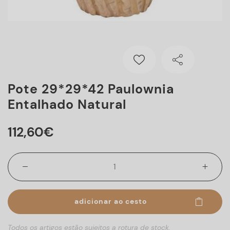
Pote 29*29*42 Paulownia
Entalhado Natural
112
,
60
€
adicionar ao cesto
Todos os artigos estão sujeitos a rotura de stock.