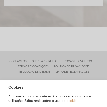
CONTACTOS
SOBRE ARBORETTO
TROCAS E DEVOLUÇÕES
TERMOS E CONDIÇÕES
POLÍTICA DE PRIVACIDADE
RESOLUÇÃO DE LITÍGIOS
LIVRO DE RECLAMAÇÕES
Cookies
ARBORETTO © Todos os Direitos Reservados | Desenvolvido por
Bomsite
Ao navegar no nosso site está a concordar com a sua
utilização. Saiba mais sobre o uso de
cookie
.