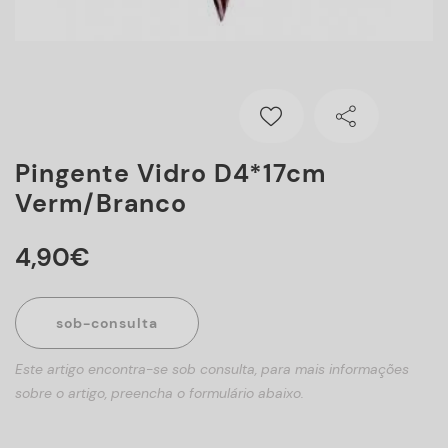
Pingente Vidro D4*17cm
Verm/branco
4
,
90
€
sob-consulta
Este artigo encontra-se sob consulta, para mais informações
sobre o artigo, preencha o formulário abaixo.