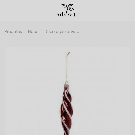
Produtos
Natal
Decoração árvore