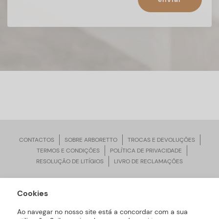
CONTACTOS
SOBRE ARBORETTO
TROCAS E DEVOLUÇÕES
TERMOS E CONDIÇÕES
POLÍTICA DE PRIVACIDADE
RESOLUÇÃO DE LITÍGIOS
LIVRO DE RECLAMAÇÕES
Cookies
ARBORETTO © Todos os Direitos Reservados | Desenvolvido por
Bomsite
Ao navegar no nosso site está a concordar com a sua