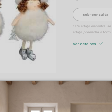
sob-consulta
Este artigo encontra-se
artigo, preencha o formu
Ver detalhes