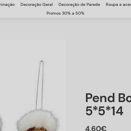
uminação
Decoração Geral
Decoração de Parede
Roupa e aces
Promos 30% a 50%
Pend B
5*5*14
4
,
60
€