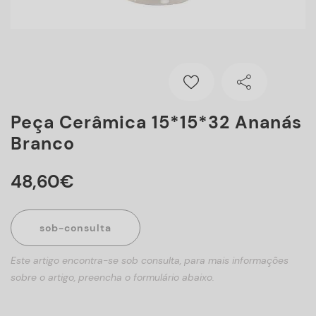
Peça Cerâmica 15*15*32 Ananás
Branco
48
,
60
€
sob-consulta
Este artigo encontra-se sob consulta, para mais informações
sobre o artigo, preencha o formulário abaixo.