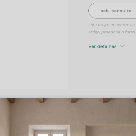
sob-consulta
Este artigo encontra-se
artigo, preencha o formu
Ver detalhes