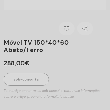
Móvel TV 150*40*60
Abeto/ferro
288
,
00
€
sob-consulta
Este artigo encontra-se sob consulta, para mais informações
sobre o artigo, preencha o formulário abaixo.