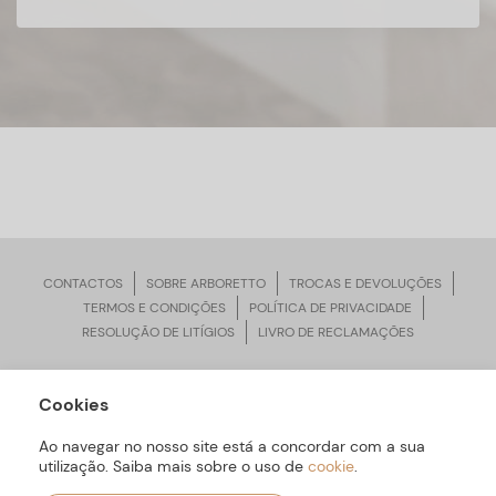
CONTACTOS
SOBRE ARBORETTO
TROCAS E DEVOLUÇÕES
TERMOS E CONDIÇÕES
POLÍTICA DE PRIVACIDADE
RESOLUÇÃO DE LITÍGIOS
LIVRO DE RECLAMAÇÕES
Cookies
ARBORETTO © Todos os Direitos Reservados | Desenvolvido por
Bomsite
Ao navegar no nosso site está a concordar com a sua
utilização. Saiba mais sobre o uso de
cookie
.