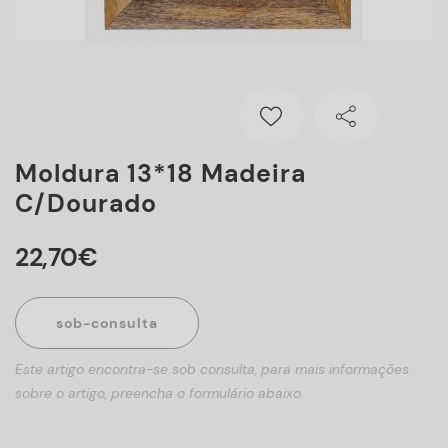
Moldura 13*18 Madeira
C/dourado
22
,
70
€
sob-consulta
Este artigo encontra-se sob consulta, para mais informações
sobre o artigo, preencha o formulário abaixo.