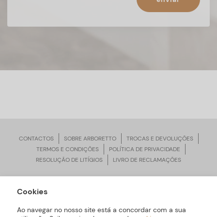
CONTACTOS
SOBRE ARBORETTO
TROCAS E DEVOLUÇÕES
TERMOS E CONDIÇÕES
POLÍTICA DE PRIVACIDADE
RESOLUÇÃO DE LITÍGIOS
LIVRO DE RECLAMAÇÕES
Cookies
ARBORETTO © Todos os Direitos Reservados | Desenvolvido por
Bomsite
Ao navegar no nosso site está a concordar com a sua