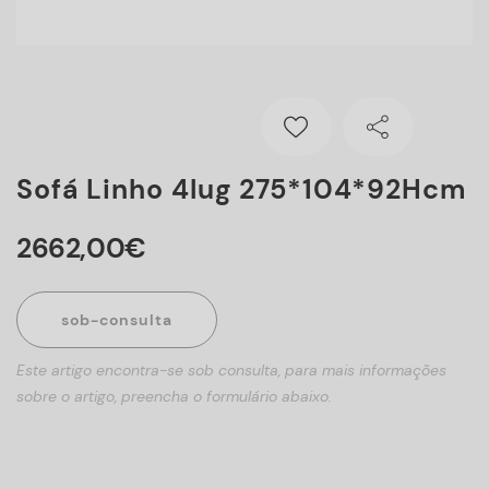
Sofá Linho 4lug 275*104*92Hcm
2662
,
00
€
sob-consulta
Este artigo encontra-se sob consulta, para mais informações
sobre o artigo, preencha o formulário abaixo.