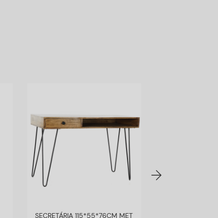
SECRETÁRIA 115*55*76CM MET
SECRETÁRIA 1