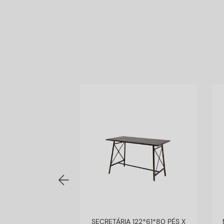
 120*50*77H MAD
SECRETÁRIA 122*61*80 PÉS X