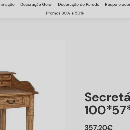
uminação
Decoração Geral
Decoração de Parede
Roupa e aces
Promos 30% a 50%
Secretá
100*57
357
,
20
€