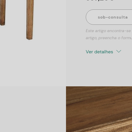
sob-consulta
Este artigo encontra-se
artigo, preencha o formu
Ver detalhes