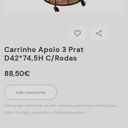
Carrinho Apoio 3 Prat
D42*74,5H C/rodas
88
,
50
€
sob-consulta
Este artigo encontra-se sob consulta, para mais informações
sobre o artigo, preencha o formulário abaixo.