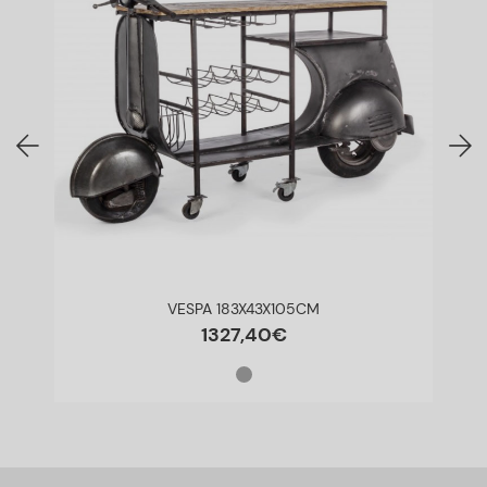
VESPA 183X43X105CM
1327
,
40
€