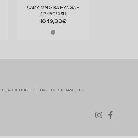
CAMA MADEIRA MANGA -
CABECEIRA CA
213*180*95H
RATT
1049
,
00
€
243
,
LUÇÃO DE LITÍGIOS
LIVRO DE RECLAMAÇÕES