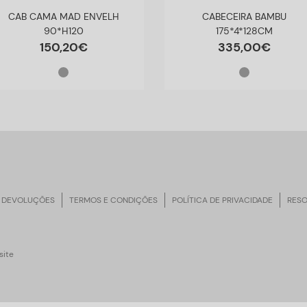
CAB CAMA MAD ENVELH
CABECEIRA BAMBU
90*H120
175*4*128CM
150
,
20
€
335
,
00
€
 DEVOLUÇÕES
TERMOS E CONDIÇÕES
POLÍTICA DE PRIVACIDADE
RESO
ite