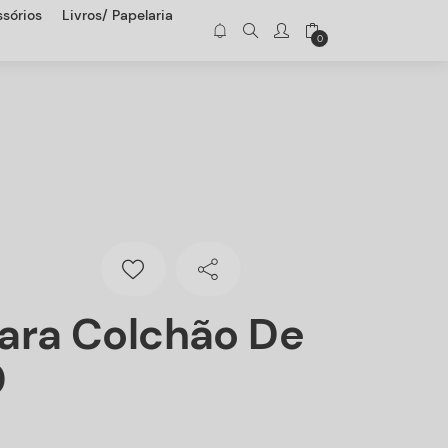
sórios
Livros/ Papelaria
0
ara Colchão De
0