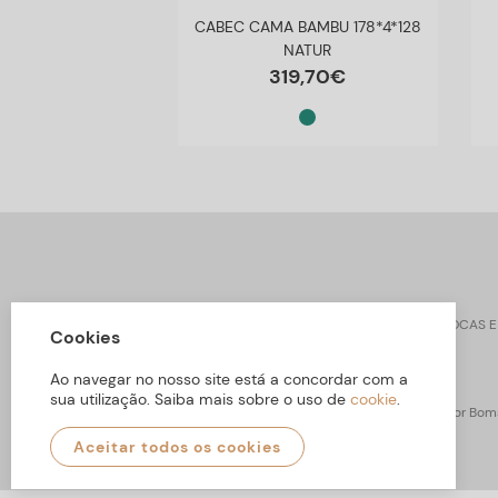
A 180*3,5*100
CABEC CAMA BAMBU 178*4*128
É BRANCO
NATUR
6
,
80
€
319
,
70
€
CONTACTOS
SOBRE ARBORETTO
TROCAS E
Cookies
Ao navegar no nosso site está a concordar com a
sua utilização. Saiba mais sobre o uso de
cookie
.
ARBORETTO © Todos os Direitos Reservados | Desenvolvido por
Boms
Aceitar todos os cookies