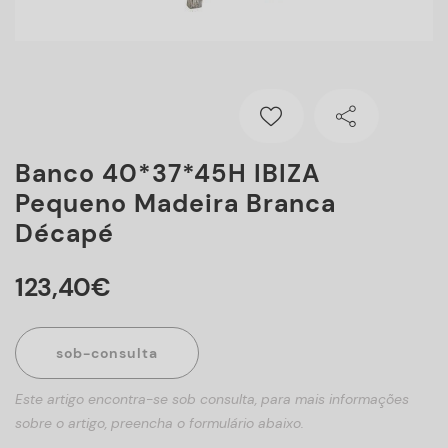
Banco 40*37*45H IBIZA
Pequeno Madeira Branca
Décapé
123
,
40
€
sob-consulta
Este artigo encontra-se sob consulta, para mais informações
sobre o artigo, preencha o formulário abaixo.