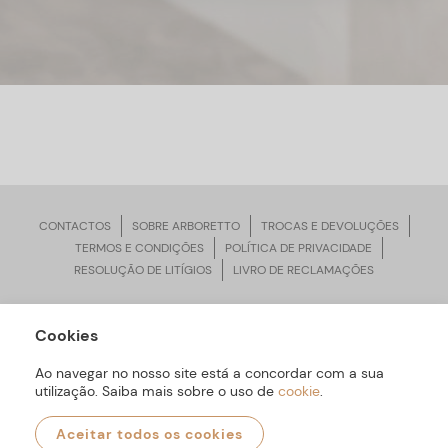
CONTACTOS
SOBRE ARBORETTO
TROCAS E DEVOLUÇÕES
TERMOS E CONDIÇÕES
POLÍTICA DE PRIVACIDADE
RESOLUÇÃO DE LITÍGIOS
LIVRO DE RECLAMAÇÕES
Cookies
ARBORETTO © Todos os Direitos Reservados | Desenvolvido por
Bomsite
Ao navegar no nosso site está a concordar com a sua
utilização. Saiba mais sobre o uso de
cookie
.
Aceitar todos os cookies