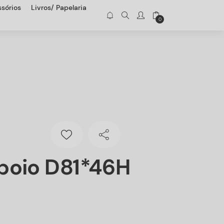
sórios
Livros/ Papelaria
0
poio D81*46H