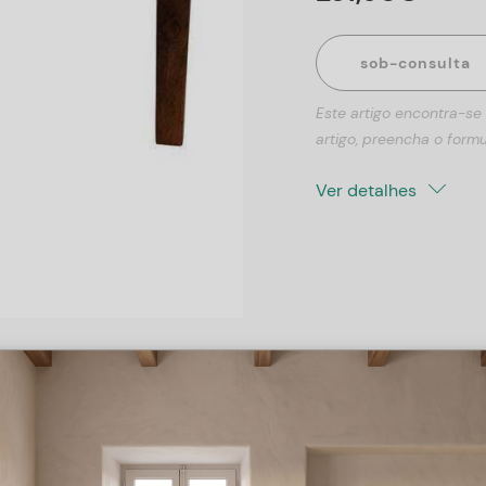
sob-consulta
Este artigo encontra-se
artigo, preencha o formu
Ver detalhes