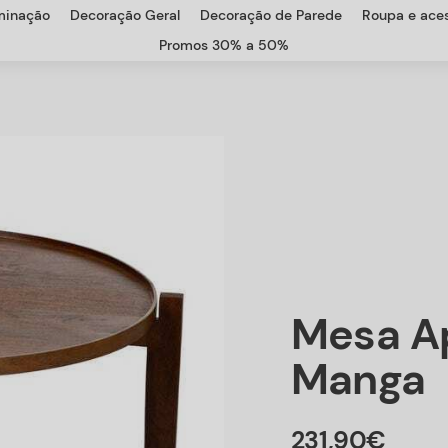
uminação
Decoração Geral
Decoração de Parede
Roupa e aces
Promos 30% a 50%
Mesa A
Manga
231
,
90
€