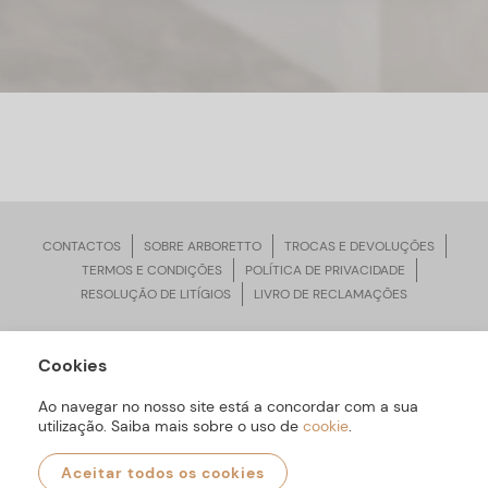
CONTACTOS
SOBRE ARBORETTO
TROCAS E DEVOLUÇÕES
TERMOS E CONDIÇÕES
POLÍTICA DE PRIVACIDADE
RESOLUÇÃO DE LITÍGIOS
LIVRO DE RECLAMAÇÕES
Cookies
ARBORETTO © Todos os Direitos Reservados | Desenvolvido por
Bomsite
Ao navegar no nosso site está a concordar com a sua
utilização. Saiba mais sobre o uso de
cookie
.
Aceitar todos os cookies