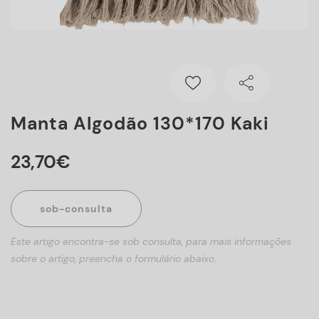
Manta Algodão 130*170 Kaki
23
,
70
€
sob-consulta
Este artigo encontra-se sob consulta, para mais informações
sobre o artigo, preencha o formulário abaixo.