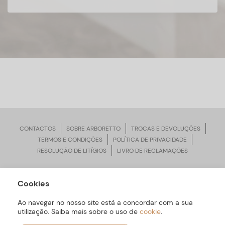
CONTACTOS
SOBRE ARBORETTO
TROCAS E DEVOLUÇÕES
TERMOS E CONDIÇÕES
POLÍTICA DE PRIVACIDADE
RESOLUÇÃO DE LITÍGIOS
LIVRO DE RECLAMAÇÕES
Cookies
ARBORETTO © Todos os Direitos Reservados | Desenvolvido por
Bomsite
Ao navegar no nosso site está a concordar com a sua
utilização. Saiba mais sobre o uso de
cookie
.