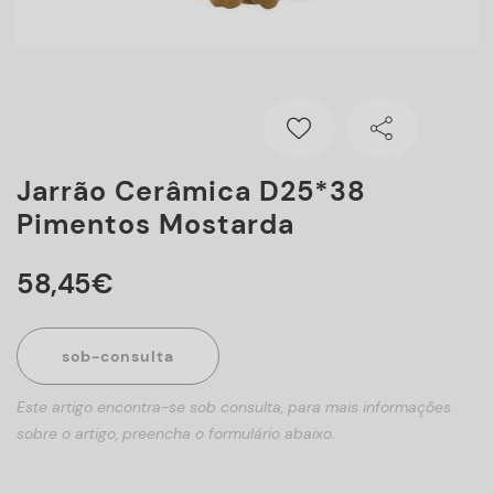
Jarrão Cerâmica D25*38
Pimentos Mostarda
58
,
45
€
sob-consulta
Este artigo encontra-se sob consulta, para mais informações
sobre o artigo, preencha o formulário abaixo.