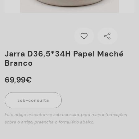
Jarra D36,5*34H Papel Maché
Branco
69
,
99
€
sob-consulta
Este artigo encontra-se sob consulta, para mais informações
sobre o artigo, preencha o formulário abaixo.