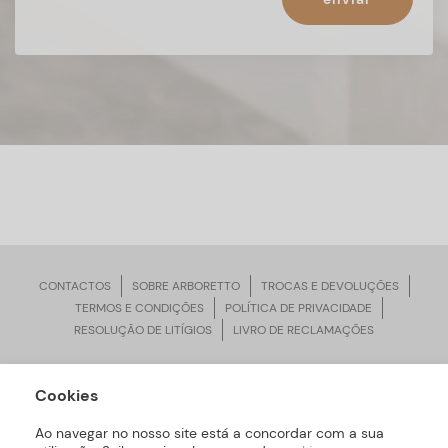
CONTACTOS
SOBRE ARBORETTO
TROCAS E DEVOLUÇÕES
TERMOS E CONDIÇÕES
POLÍTICA DE PRIVACIDADE
RESOLUÇÃO DE LITÍGIOS
LIVRO DE RECLAMAÇÕES
Cookies
ARBORETTO © Todos os Direitos Reservados | Desenvolvido por
Bomsite
Ao navegar no nosso site está a concordar com a sua