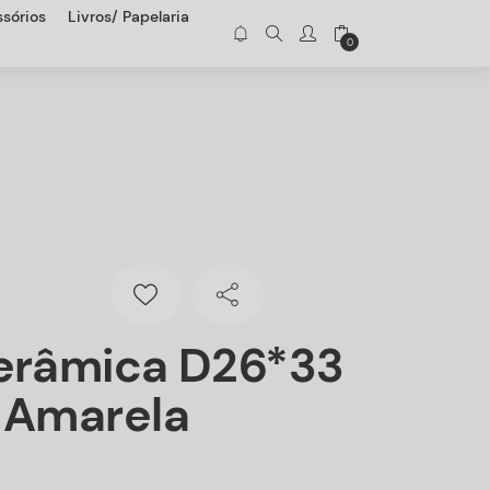
sórios
Livros/ Papelaria
0
erâmica D26*33
 Amarela