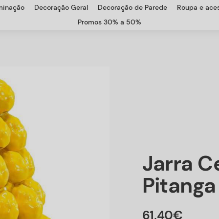
uminação
Decoração Geral
Decoração de Parede
Roupa e aces
Promos 30% a 50%
Jarra C
Pitanga
61
,
40
€