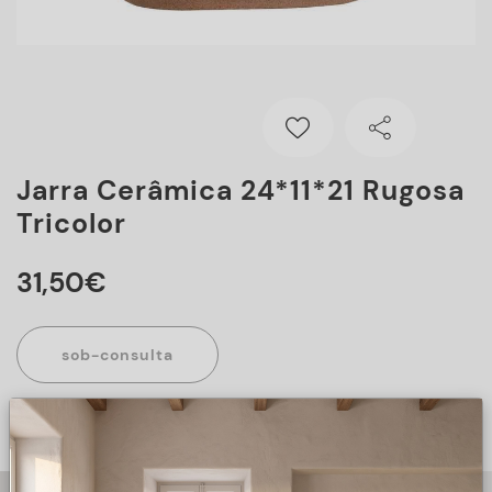
Jarra Cerâmica 24*11*21 Rugosa
Tricolor
31
,
50
€
sob-consulta
Este artigo encontra-se sob consulta, para mais informações
sobre o artigo, preencha o formulário abaixo.