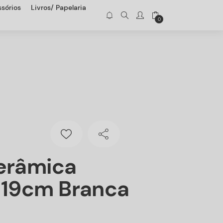
sórios
Livros/ Papelaria
0
erâmica
*19cm Branca