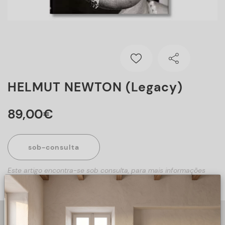
HELMUT NEWTON (Legacy)
89
,
00
€
sob-consulta
Este artigo encontra-se sob consulta, para mais informações
sobre o artigo, preencha o formulário abaixo.