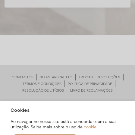
CONTACTOS
SOBRE ARBORETTO
TROCAS E DEVOLUÇÕES
TERMOS E CONDIÇÕES
POLÍTICA DE PRIVACIDADE
RESOLUÇÃO DE LITÍGIOS
LIVRO DE RECLAMAÇÕES
Cookies
ARBORETTO © Todos os Direitos Reservados | Desenvolvido por
Bomsite
Ao navegar no nosso site está a concordar com a sua
utilização. Saiba mais sobre o uso de
cookie
.