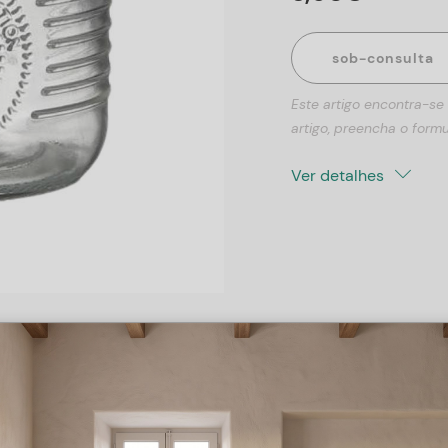
sob-consulta
Este artigo encontra-se
artigo, preencha o formu
Ver detalhes