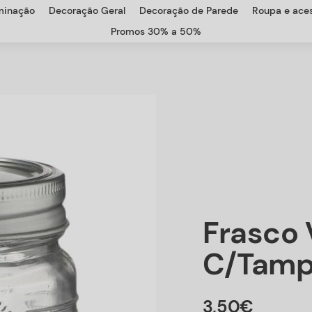
uminação
Decoração Geral
Decoração de Parede
Roupa e aces
Promos 30% a 50%
Frasco 
C/tam
3
,
50
€