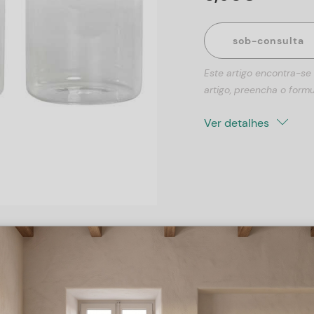
sob-consulta
Este artigo encontra-se
artigo, preencha o formu
Ver detalhes