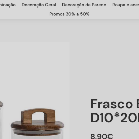
uminação
Decoração Geral
Decoração de Parede
Roupa e aces
Promos 30% a 50%
Frasco 
D10*20
8
,
90
€