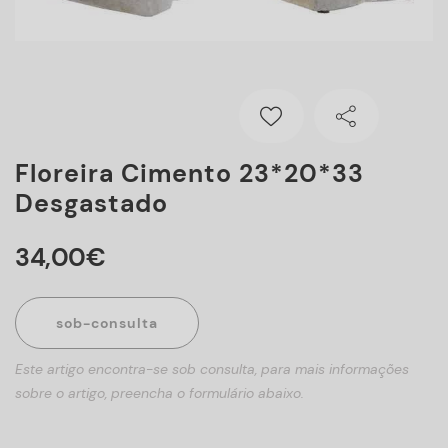
Floreira Cimento 23*20*33
Desgastado
34
,
00
€
sob-consulta
Este artigo encontra-se sob consulta, para mais informações
sobre o artigo, preencha o formulário abaixo.