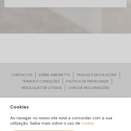
CONTACTOS
SOBRE ARBORETTO
TROCAS E DEVOLUÇÕES
TERMOS E CONDIÇÕES
POLÍTICA DE PRIVACIDADE
RESOLUÇÃO DE LITÍGIOS
LIVRO DE RECLAMAÇÕES
Cookies
ARBORETTO © Todos os Direitos Reservados | Desenvolvido por
Bomsite
Ao navegar no nosso site está a concordar com a sua
utilização. Saiba mais sobre o uso de
cookie
.