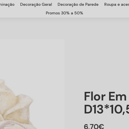
uminação
Decoração Geral
Decoração de Parede
Roupa e aces
Promos 30% a 50%
Flor Em
D13*10,
6
,
70
€