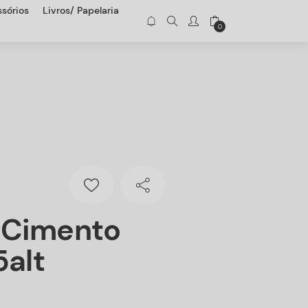
sórios
Livros/ Papelaria
0
 Cimento
5alt